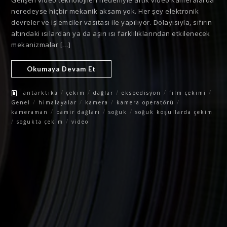
Gelişen video teknolojileri nedeniyle artık video kameralarda
neredeyse hiçbir mekanik aksam yok. Her şey elektronik
devreler ve işlemciler vasıtası ile yapılıyor. Dolayısıyla, sıfırın
altındaki ısılardan ya da aşırı ısı farklılıklarından etkilenecek
mekanizmalar […]
Okumaya Devam Et
/
/
/
/
/
antarktika
çekim
dağlar
ekspedisyon
film çekimi
/
/
/
/
Genel
himalayalar
kamera
kamera operatörü
/
/
/
kameraman
pamir dağları
soğuk
soğuk koşullarda çekim
/
/
soğukta çekim
video