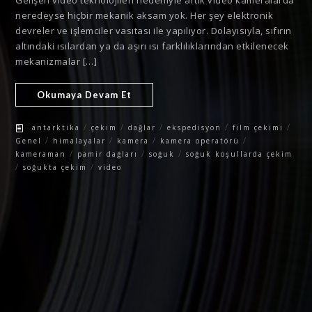
Gelişen video teknolojileri nedeniyle artık video kameralarda
neredeyse hiçbir mekanik aksam yok. Her şey elektronik
devreler ve işlemciler vasıtası ile yapılıyor. Dolayısıyla, sıfırın
altındaki ısılardan ya da aşırı ısı farklılıklarından etkilenecek
mekanizmalar […]
Okumaya Devam Et
/
/
/
/
/
antarktika
çekim
dağlar
ekspedisyon
film çekimi
/
/
/
/
Genel
himalayalar
kamera
kamera operatörü
/
/
/
kameraman
pamir dağları
soğuk
soğuk koşullarda çekim
/
/
soğukta çekim
video