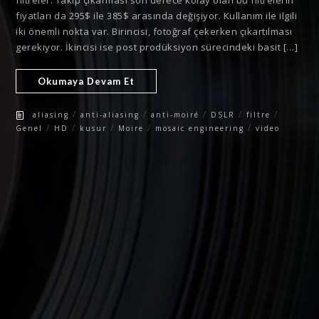
filtreler. Takip çıkarması son derece kolay olan bu filtrelerin
fiyatları da 295$ ile 385$ arasında değişiyor. Kullanım ile ilgili
iki önemli nokta var. Birincisi, fotoğraf çekerken çıkartılması
gerekiyor. İkincisi ise post prodüksiyon sürecindeki basit […]
Okumaya Devam Et
/
/
/
/
/
aliasing
anti-aliasing
anti-moiré
DSLR
filtre
/
/
/
/
/
Genel
HD
kusur
Moire
mosaic engineering
video